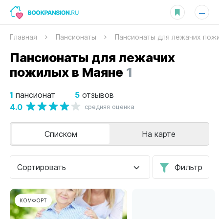
Главная
Пансионаты
Пансионаты для лежачих пож
Пансионаты для лежачих
пожилых в Маяне
1
1
5
пансионат
отзывов
4.0
средняя оценка
Списком
На карте
Сортировать
Фильтр
КОМФОРТ