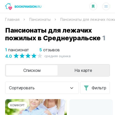
Главная
Пансионаты
Пансионаты для лежачих пож
Пансионаты для лежачих
пожилых в Среднеуральске
1
1
5
пансионат
отзывов
4.0
средняя оценка
Списком
На карте
Сортировать
Фильтр
КОМФОРТ