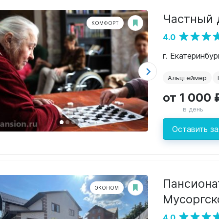
Частный 
КОМФОРТ
4.0
г. Екатеринбур
Альцгеймер
от 1 000 
в день
Оставить за
Пансиона
ЭКОНОМ
Мусоргск
4.0