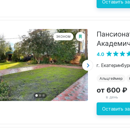
Оставить за
Пансиона
ЭКОНОМ
Академи
4.0
г. Екатеринбур
Альцгеймер
от 600 ₽
в день
Оставить за