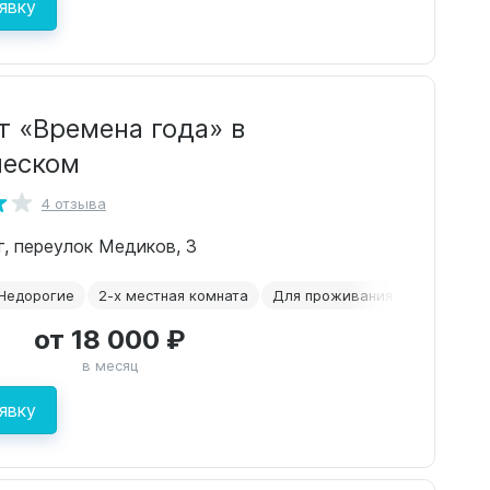
явку
т «Времена года» в
ческом
4 отзыва
г, переулок Медиков, 3
Недорогие
2-х местная комната
Для проживания
После пе
от 18 000 ₽
в месяц
явку