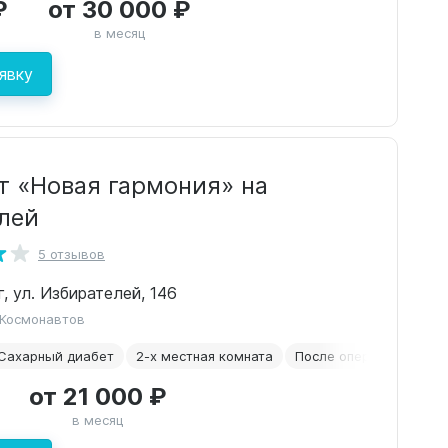
₽
от 30 000 ₽
в месяц
явку
т «Новая гармония» на
лей
5 отзывов
г, ул. Избирателей, 146
 Космонавтов
Сахарный диабет
2-х местная комната
После операций
Пар
от 21 000 ₽
в месяц