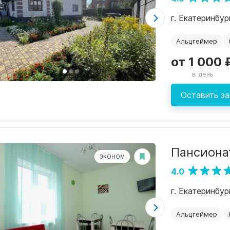
г. Екатеринбу
Альцгеймер
от 1 000 
в день
Оставить за
Пансиона
ЭКОНОМ
4.0
г. Екатеринбур
Альцгеймер