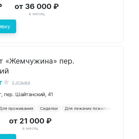
₽
от 36 000 ₽
в месяц
явку
т «Жемчужина» пер.
кий
2 отзыва
г, пер. Шайтанский, 41
Для проживания
Сиделки
Для лежачих пожилых
Недороги
от 21 000 ₽
в месяц