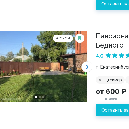
Оставить за
Пансиона
ЭКОНОМ
Бедного
4.0
г. Екатеринбу
Альцгеймер
от 600 ₽
в день
Оставить за