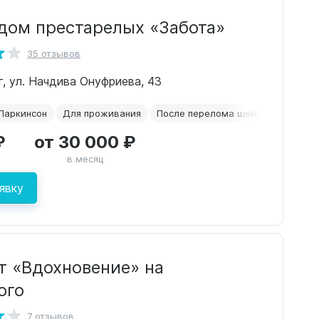
дом престарелых «Забота»
35 отзывов
г, ул. Начдива Онуфриева, 43
Паркинсон
Для проживания
После перелома шейки бедра
₽
от 30 000 ₽
в месяц
явку
т «Вдохновение» на
ого
7 отзывов