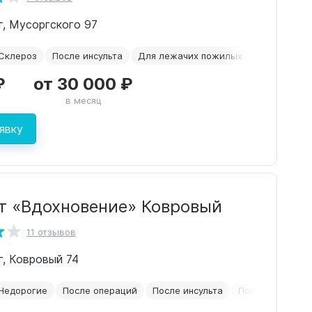
рг, Мусоргского 97
Склероз
После инсульта
Для лежачих пожилых
2-х местна
₽
от 30 000 ₽
в месяц
явку
т «Вдохновение» Ковровый
11 отзывов
г, Ковровый 74
Недорогие
После операций
После инсульта
После перелом