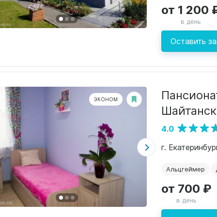
от 1 200 
в день
Оставить за
Пансиона
ЭКОНОМ
Шайтанс
4.0
г. Екатеринбур
Альцгеймер
от 700 ₽
в день