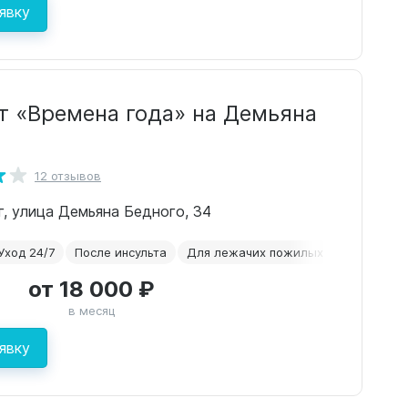
явку
т «Времена года» на Демьяна
12 отзывов
рг, улица Демьяна Бедного, 34
Уход 24/7
После инсульта
Для лежачих пожилых
Паркинсон
от 18 000 ₽
в месяц
явку