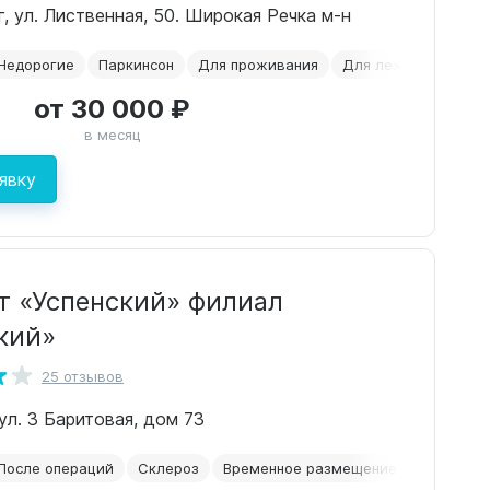
г, ул. Лиственная, 50. Широкая Речка м-н
Недорогие
Паркинсон
Для проживания
Для лежачих пожил
от 30 000 ₽
в месяц
явку
т «Успенский» филиал
кий»
25 отзывов
ул. 3 Баритовая, дом 73
После операций
Склероз
Временное размещение
Для прож