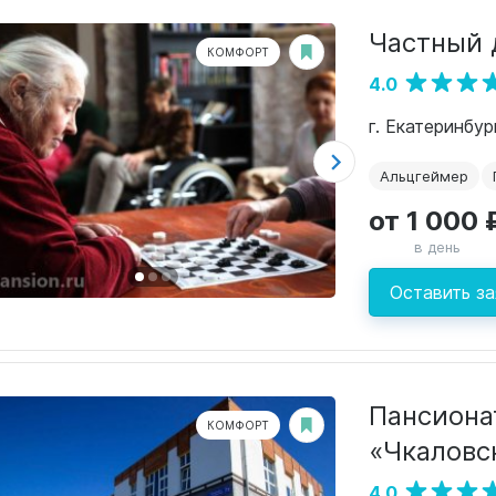
Частный 
КОМФОРТ
4.0
г. Екатеринбур
Альцгеймер
от 1 000 
в день
Оставить за
Пансиона
КОМФОРТ
«Чкаловс
4.0