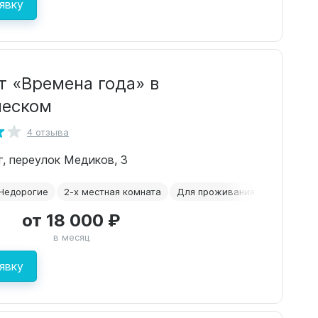
явку
т «Времена года» в
ческом
4 отзыва
г, переулок Медиков, 3
Недорогие
2-х местная комната
Для проживания
После пе
от 18 000 ₽
в месяц
явку