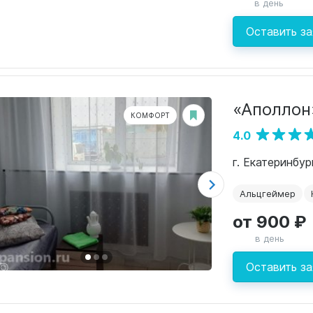
в день
Оставить за
«Аполлон
КОМФОРТ
4.0
г. Екатеринбур
Альцгеймер
от 900 ₽
в день
Оставить за