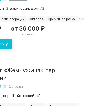
ул. 3 Баритовая, дом 73
После операций
Склероз
Временное размещение
Для прож
₽
от 36 000 ₽
в месяц
явку
т «Жемчужина» пер.
кий
2 отзыва
г, пер. Шайтанский, 41