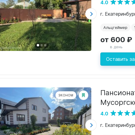
4.0
г. Екатеринбу
Альцгеймер
от 600 ₽
в день
Оставить за
Пансиона
ЭКОНОМ
Мусоргск
4.0
г. Екатеринбу