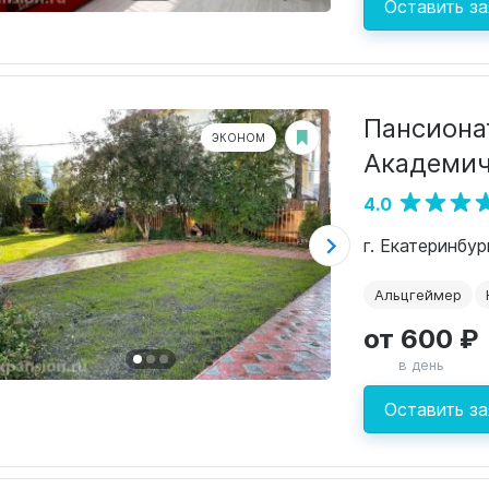
Оставить за
Пансиона
ЭКОНОМ
Академи
4.0
г. Екатеринбур
Альцгеймер
от 600 ₽
в день
Оставить за