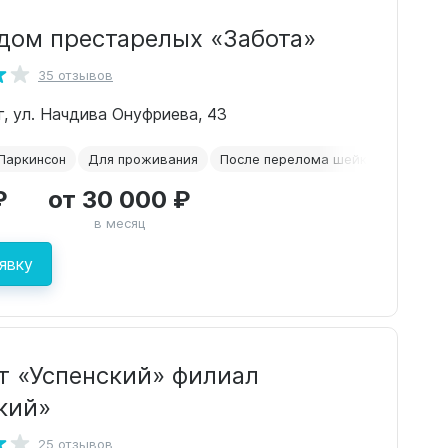
дом престарелых «Забота»
35 отзывов
г, ул. Начдива Онуфриева, 43
Паркинсон
Для проживания
После перелома шейки бедра
₽
от 30 000 ₽
в месяц
явку
т «Успенский» филиал
кий»
25 отзывов