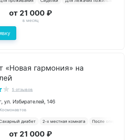
Для проживания
Сиделки
Для лежачих пожилых
Недороги
от 21 000 ₽
в месяц
явку
т «Новая гармония» на
лей
5 отзывов
г, ул. Избирателей, 146
 Космонавтов
Сахарный диабет
2-х местная комната
После операций
Пар
от 21 000 ₽