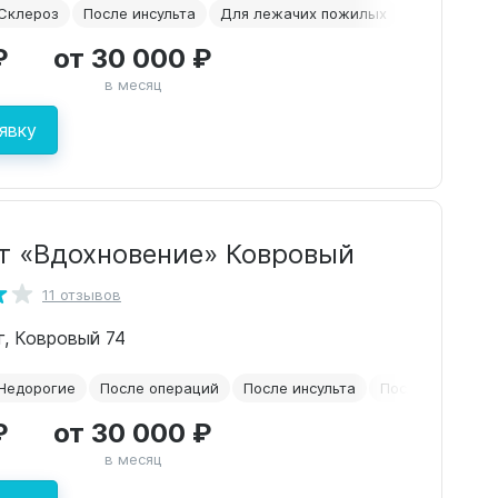
Склероз
После инсульта
Для лежачих пожилых
2-х местна
₽
от 30 000 ₽
в месяц
явку
т «Вдохновение» Ковровый
11 отзывов
г, Ковровый 74
Недорогие
После операций
После инсульта
После перелом
₽
от 30 000 ₽
в месяц