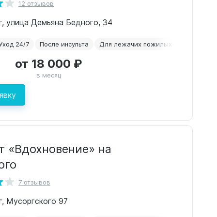
12 отзывов
рг, улица Демьяна Бедного, 34
Уход 24/7
После инсульта
Для лежачих пожилых
Паркинсон
от 18 000 ₽
в месяц
явку
т «Вдохновение» на
ого
7 отзывов
рг, Мусоргского 97