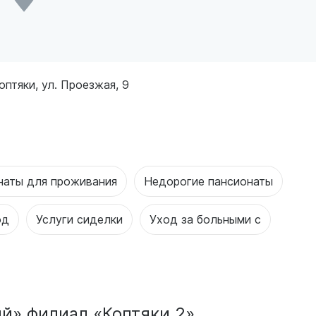
оптяки, ул. Проезжая, 9
наты для проживания
Недорогие пансионаты
од
Услуги сиделки
Уход за больными с
й» филиал «Коптяки 2»