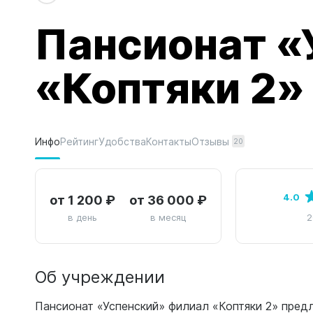
Пансионат «
«Коптяки 2»
Отзывы
Инфо
Рейтинг
Удобства
Контакты
20
от 1 200 ₽
от 36 000 ₽
4.0
в день
в месяц
2
Об учреждении
Пансионат «Успенский» филиал «Коптяки 2» пред