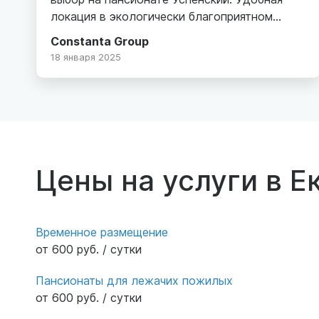
локация в экологически благоприятном
месте (бывшая база отдыха Энергетик).
Constanta Group
Хороший кирпичный корпус, охраняемая,
18 января 2025
благоустроенная территория, парковка.
Внутри просторно, комфортные
двухместные номера со своим санузлом.
Уютная гостиная с диванами и телевизором.
Персонал добрый и услужливый, уход
осуществляется на должном уровне. От нас
Цены на услуги в Е
искренние слова благодарности.
Временное размещение
от 600 руб. / сутки
Пансионаты для лежачих пожилых
от 600 руб. / сутки