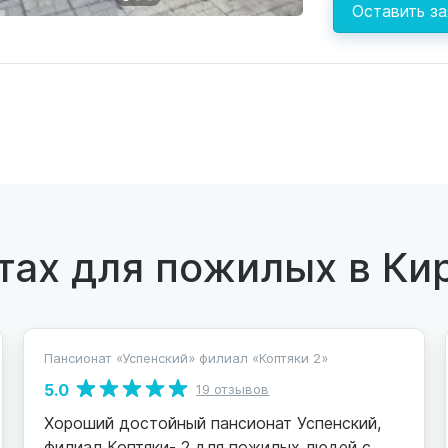
Оставить за
тах для пожилых в Ки
Пансионат «Успенский» филиал «Коптяки 2»
5.0
19 отзывов
Хороший достойный пансионат Успенский,
филиал Коптяки- 2 для пожилых людей с