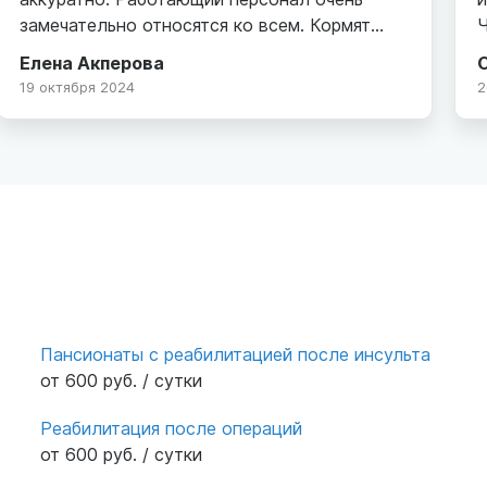
замечательно относятся ко всем. Кормят
Ч
очень хорошо и вкусно. Спасибо большое
Елена Акперова
девочкам которые работают там. Хорошо
р
19 октября 2024
2
когда есть такие люди которые помогают
П
пожелым.
п
п
в
ж
п
п
Ю
Пансионаты с реабилитацией после инсульта
от 600 руб. / сутки
Реабилитация после операций
от 600 руб. / сутки