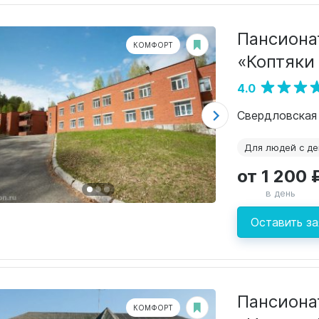
Пансиона
КОМФОРТ
«Коптяки
4.0
Для людей с д
от 1 200 
в день
Оставить за
Пансиона
КОМФОРТ