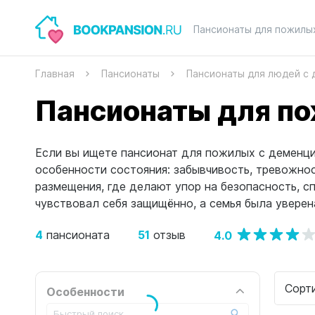
Пансионаты для пожилы
Главная
Пансионаты
Пансионаты для людей с
Пансионаты для по
Если вы ищете пансионат для пожилых с деменци
особенности состояния: забывчивость, тревожно
размещения, где делают упор на безопасность, 
чувствовал себя защищённо, а семья была уверен
4
51
4.0
пансионата
отзыв
Сорт
Особенности