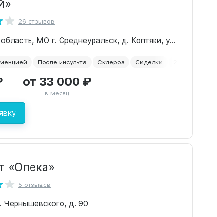
й»
26 отзывов
Свердловская область, МО г. Среднеуральск, д. Коптяки, ул.Исетская 31
еменцией
После инсульта
Склероз
Сиделки
2-х местная 
₽
от 33 000 ₽
в месяц
явку
т «Опека»
5 отзывов
л. Чернышевского, д. 90