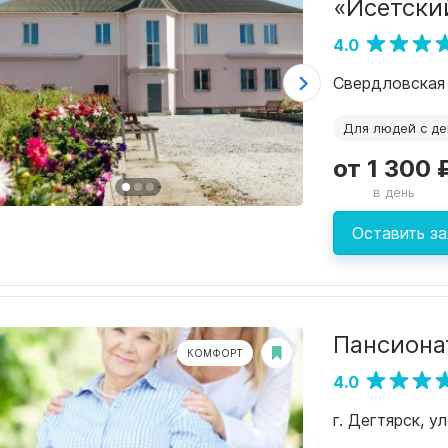
«Исетски
4.0
Для людей с д
от 1 300 
в день
Оставить за
Пансиона
КОМФОРТ
4.0
г. Дегтярск, у