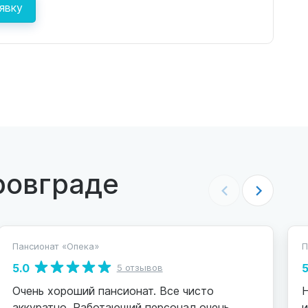
явку
ровграде
Пансионат «Опека»
П
5.0
5
5 отзывов
Очень хороший пансионат. Все чисто
аккуратно. Работающий персонал очень
и