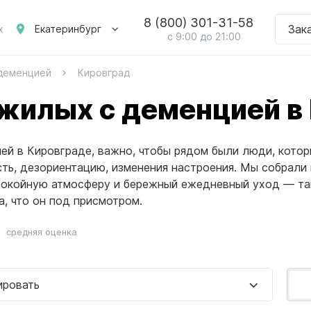
8 (800) 301-31-58
Зак
Екатеринбург
х
с 9:00 до 21:00
 деменцией
Кировград
жилых с деменцией в
ей в Кировграде, важно, чтобы рядом были люди, кото
сть, дезориентацию, изменения настроения. Мы собрали
спокойную атмосферу и бережный ежедневный уход — так
а, что он под присмотром.
средняя оценка
ировать