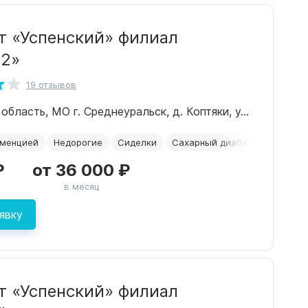
т «Успенский» филиал
 2»
19 отзывов
Свердловская область, МО г. Среднеуральск, д. Коптяки, ул. Проезжая, 9
еменцией
Недорогие
Сиделки
Сахарный диабет
Альцгей
₽
от 36 000 ₽
в месяц
явку
т «Успенский» филиал