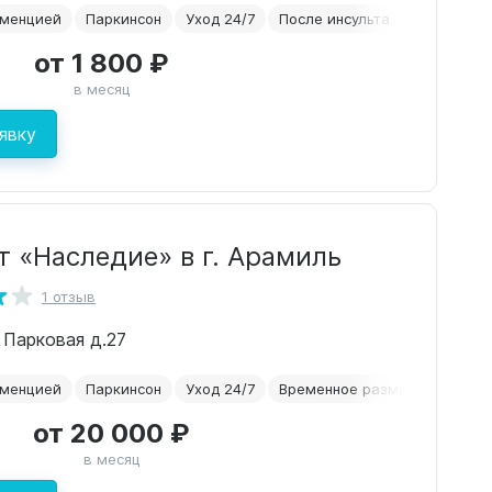
еменцией
Паркинсон
Уход 24/7
После инсульта
Альцгейм
от 1 800 ₽
в месяц
явку
т «Наследие» в г. Арамиль
1 отзыв
. Парковая д.27
еменцией
Паркинсон
Уход 24/7
Временное размещение
А
от 20 000 ₽
в месяц