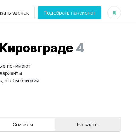
азать звонок
Подобрать пансионат
 Кировграде
4
рые понимают
 варианты
, чтобы близкий
Списком
На карте