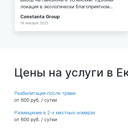
локация в экологически благоприятном
месте (бывшая база отдыха Энергетик).
Constanta Group
Хороший кирпичный корпус, охраняемая,
18 января 2025
благоустроенная территория, парковка.
Внутри просторно, комфортные
двухместные номера со своим санузлом.
Уютная гостиная с диванами и телевизором.
Персонал добрый и услужливый, уход
осуществляется на должном уровне. От нас
Цены на услуги в Е
искренние слова благодарности.
Реабилитация после травм
от 600 руб. / сутки
Размещение в 2-х местных номерах
от 600 руб. / сутки