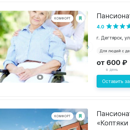
Пансиона
КОМФОРТ
4.0
г. Дегтярск, у
Для людей с д
от 600 ₽
в день
Оставить за
Пансиона
КОМФОРТ
«Коптяки