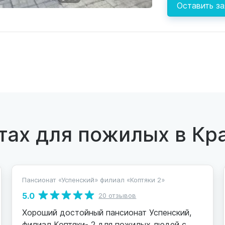
Оставить за
тах для пожилых в Кр
Пансионат «Успенский» филиал «Коптяки 2»
5.0
20 отзывов
Хороший достойный пансионат Успенский,
филиал Коптяки- 2 для пожилых людей с