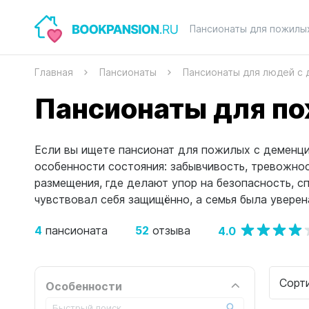
Пансионаты для пожилы
Главная
Пансионаты
Пансионаты для людей с
Пансионаты для по
Если вы ищете пансионат для пожилых с деменци
особенности состояния: забывчивость, тревожно
размещения, где делают упор на безопасность, 
чувствовал себя защищённо, а семья была уверен
4
52
4.0
пансионата
отзыва
Сорт
Особенности