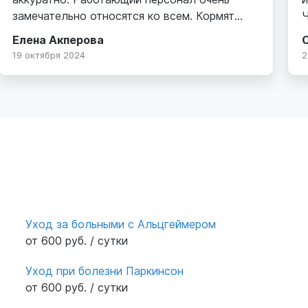
замечательно относятся ко всем. Кормят
Ч
очень хорошо и вкусно. Спасибо большое
Елена Акперова
девочкам которые работают там. Хорошо
р
19 октября 2024
2
когда есть такие люди которые помогают
П
пожелым.
п
п
в
ж
п
п
Ю
Уход за больными с Альцгеймером
от 600 руб. / сутки
Уход при болезни Паркинсон
от 600 руб. / сутки