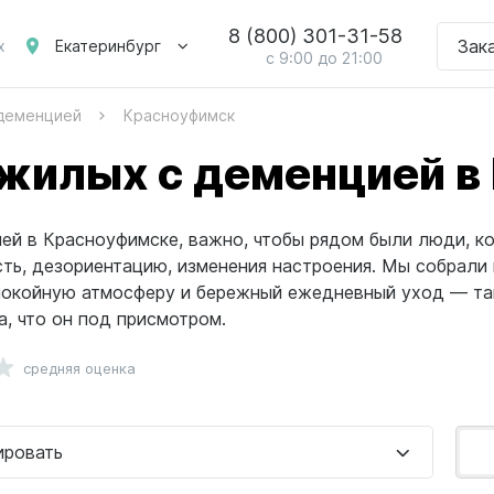
8 (800) 301-31-58
Зак
Екатеринбург
х
с 9:00 до 21:00
 деменцией
Красноуфимск
жилых с деменцией в
ей в Красноуфимске, важно, чтобы рядом были люди, к
сть, дезориентацию, изменения настроения. Мы собрали
спокойную атмосферу и бережный ежедневный уход — так
а, что он под присмотром.
средняя оценка
ировать