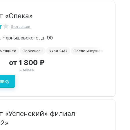
т «Опека»
5 отзывов
л. Чернышевского, д. 90
еменцией
Паркинсон
Уход 24/7
После инсульта
Альцгейм
от 1 800 ₽
в месяц
явку
т «Успенский» филиал
 2»