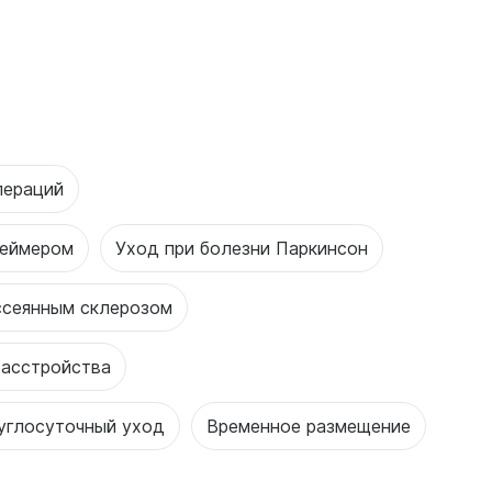
пераций
геймером
Уход при болезни Паркинсон
ссеянным склерозом
расстройства
углосуточный уход
Временное размещение