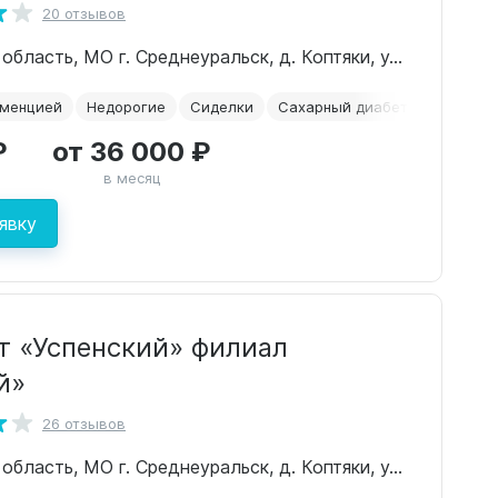
20 отзывов
Свердловская область, МО г. Среднеуральск, д. Коптяки, ул. Проезжая, 9
еменцией
Недорогие
Сиделки
Сахарный диабет
Альцгей
₽
от 36 000 ₽
в месяц
явку
т «Успенский» филиал
й»
26 отзывов
Свердловская область, МО г. Среднеуральск, д. Коптяки, ул.Исетская 31