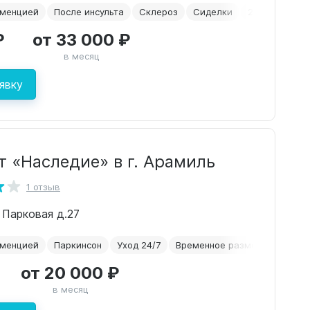
еменцией
После инсульта
Склероз
Сиделки
2-х местная 
₽
от 33 000 ₽
в месяц
явку
т «Наследие» в г. Арамиль
1 отзыв
. Парковая д.27
еменцией
Паркинсон
Уход 24/7
Временное размещение
А
от 20 000 ₽
в месяц