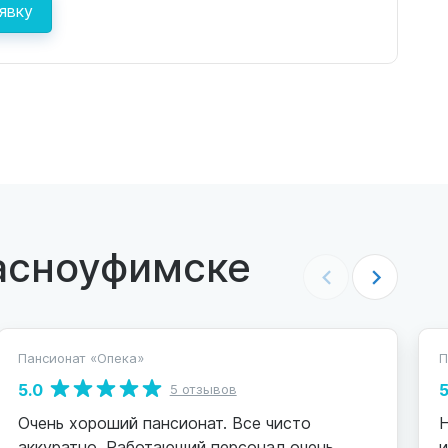
явку
асноуфимске
Пансионат «Опека»
П
5.0
5
5 отзывов
Очень хороший пансионат. Все чисто
аккуратно. Работающий персонал очень
и