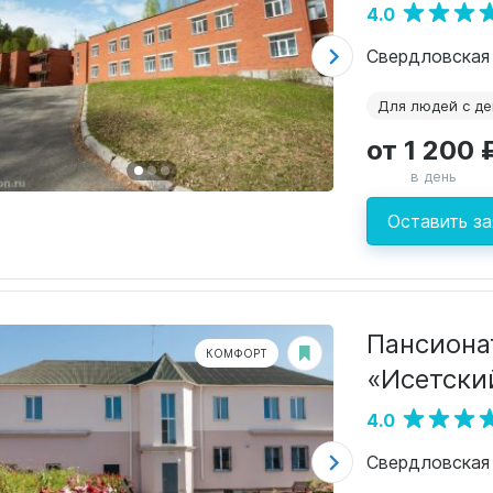
4.0
Для людей с д
от 1 200 
в день
Оставить за
Пансиона
КОМФОРТ
«Исетски
4.0