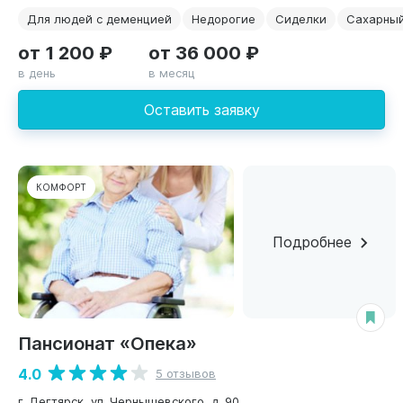
Для людей с деменцией
Недорогие
Сиделки
Сахарный
от 1 200 ₽
от 36 000 ₽
в день
в месяц
Оставить заявку
КОМФОРТ
Подробнее
Пансионат «Опека»
4.0
5 отзывов
г. Дегтярск, ул. Чернышевского, д. 90