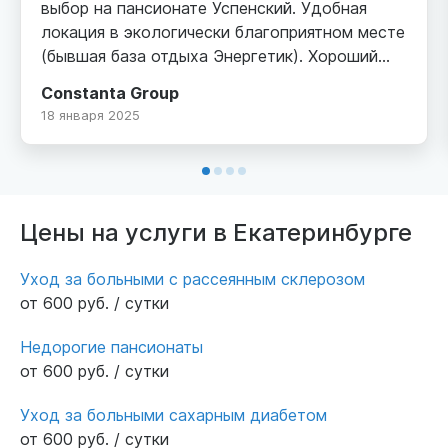
выбор на пансионате Успенский. Удобная
локация в экологически благоприятном месте
(бывшая база отдыха Энергетик). Хороший
кирпичный корпус, охраняемая,
Constanta Group
благоустроенная территория, парковка.
18 января 2025
Внутри просторно, комфортные двухместные
номера со своим санузлом. Уютная гостиная
с диванами и телевизором. Персонал добрый
и услужливый, уход осуществляется на
должном уровне. От нас искренние слова
Цены на услуги в Екатеринбурге
благодарности.
Уход за больными с рассеянным склерозом
от 600 руб. / сутки
Недорогие пансионаты
от 600 руб. / сутки
Уход за больными сахарным диабетом
от 600 руб. / сутки