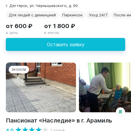
г. Дегтярск, ул. Чернышевского, д. 90
Для людей с деменцией
Паркинсон
Уход 24/7
После ин
от 600 ₽
от 1 800 ₽
в день
в месяц
Оставить заявку
ЭКОНОМ
Пансионат «Наследие» в г. Арамиль
4.0
1 отзыв