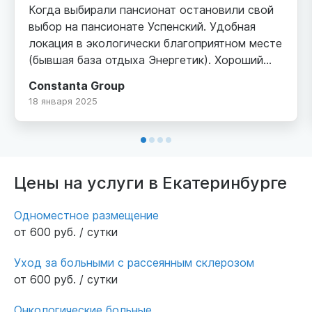
Когда выбирали пансионат остановили свой
выбор на пансионате Успенский. Удобная
локация в экологически благоприятном месте
(бывшая база отдыха Энергетик). Хороший
кирпичный корпус, охраняемая,
Constanta Group
благоустроенная территория, парковка.
18 января 2025
Внутри просторно, комфортные двухместные
номера со своим санузлом. Уютная гостиная
с диванами и телевизором. Персонал добрый
и услужливый, уход осуществляется на
должном уровне. От нас искренние слова
Цены на услуги в Екатеринбурге
благодарности.
Одноместное размещение
от 600 руб. / сутки
Уход за больными с рассеянным склерозом
от 600 руб. / сутки
Онкологические больные