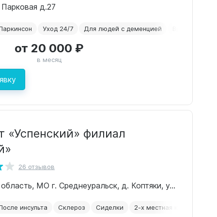
. Парковая д.27
Паркинсон
Уход 24/7
Для людей с деменцией
Временное р
от 20 000 ₽
в месяц
явку
т «Успенский» филиал
й»
26 отзывов
Свердловская область, МО г. Среднеуральск, д. Коптяки, ул.Исетская 31
После инсульта
Склероз
Сиделки
2-х местная комната
Д