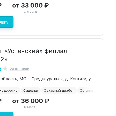
₽
от 33 000 ₽
в месяц
явку
т «Успенский» филиал
 2»
20 отзывов
Свердловская область, МО г. Среднеуральск, д. Коптяки, ул. Проезжая, 9
Недорогие
Сиделки
Сахарный диабет
Со сниженным зрен
₽
от 36 000 ₽
в месяц