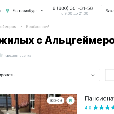
8 (800) 301-31-58
Зак
Екатеринбург
х
с 9:00 до 21:00
цгеймером
Берёзовский
жилых с Альцгеймеро
средняя оценка
ировать
Пансиона
ЭКОНОМ
4.0