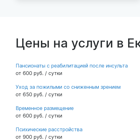
Внутри просторно, комфортные
двухместные номера со своим санузлом.
Уютная гостиная с диванами и телевизором.
Персонал добрый и услужливый, уход
осуществляется на должном уровне. От нас
Цены на услуги в Е
искренние слова благодарности.
Пансионаты с реабилитацией после инсульта
от 600 руб. / сутки
Уход за пожилыми со сниженным зрением
от 650 руб. / сутки
Временное размещение
от 600 руб. / сутки
Психические расстройства
от 900 руб. / сутки