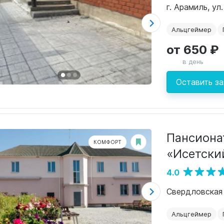
г. Арамиль, ул
Альцгеймер
от 650 ₽
в день
Оставить за
Пансиона
КОМФОРТ
«Исетски
4.0
Альцгеймер