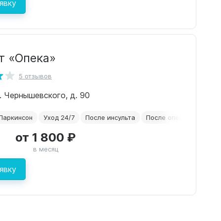
явку
т «Опека»
5 отзывов
л. Чернышевского, д. 90
Паркинсон
Уход 24/7
После инсульта
После операций
от 1 800 ₽
в месяц
явку