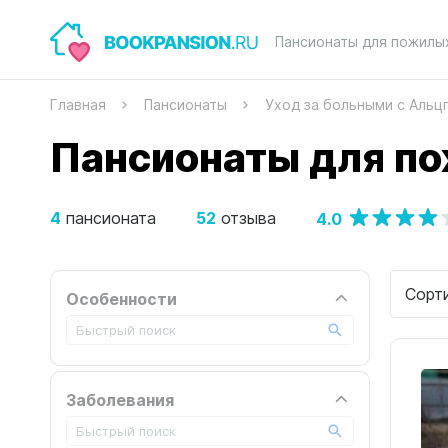
Пансионаты для пожилы
Главная
Пансионаты
Уход за больными с Аль
Пансионаты для по
4
52
4.0
пансионата
отзыва
Сорт
Особенности
Заболевания