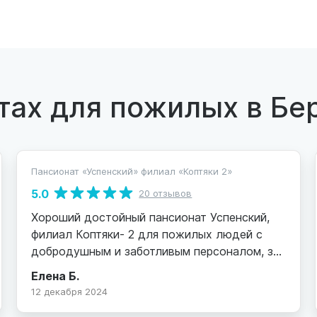
тах для пожилых в Бе
Пансионат «Успенский» филиал «Коптяки 2»
5.0
20 отзывов
Хороший достойный пансионат Успенский,
филиал Коптяки- 2 для пожилых людей с
добродушным и заботливым персоналом, за
что им огромное спасибо! При подборе
Елена Б.
пансионата для одинокой тёти осмотрела
12 декабря 2024
несколько и остановила выбор на этом.