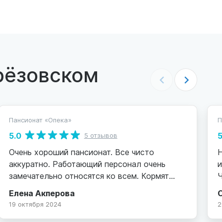
рёзовском
Пансионат «Опека»
П
5.0
5
5 отзывов
Очень хороший пансионат. Все чисто
аккуратно. Работающий персонал очень
и
замечательно относятся ко всем. Кормят
Ч
очень хорошо и вкусно. Спасибо большое
Елена Акперова
девочкам которые работают там. Хорошо
р
19 октября 2024
2
когда есть такие люди которые помогают
П