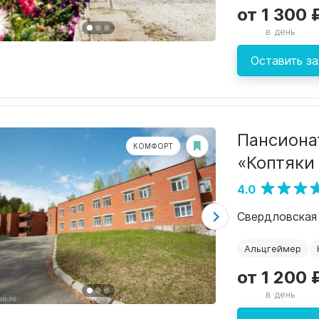
от 1 300 
в день
Оставить за
Пансиона
КОМФОРТ
«Коптяки
4.0
Альцгеймер
от 1 200 
в день