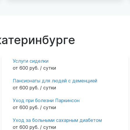
Пансионат находится в прекрасном
экологически чистом месте - в сосновом
бору. Постояльцев выводят на прогулки,
проводят различные мероприятия, концерты
по праздникам, проводят медицинские
катеринбурге
осмотры, дают вовремя лекарства. Если
нужно, терапевт всегда подкорректирует
лечение. Одно- Двух- трех- местные
светлые уютные комнаты, во всех удобства,
Услуги сиделки
чистота, чистая постель и диетические
от 600 руб. / сутки
питание. Все очень прилично, я и тётя
довольны, рекомендую!
Пансионаты для людей с деменцией
от 600 руб. / сутки
Уход при болезни Паркинсон
от 600 руб. / сутки
Уход за больными сахарным диабетом
от 600 руб. / сутки