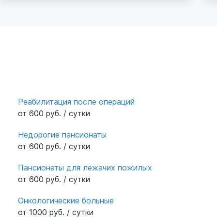
пожелым.
п
п
в
ж
п
п
Ю
Реабилитация после операций
от 600 руб. / сутки
Недорогие пансионаты
от 600 руб. / сутки
Пансионаты для лежачих пожилых
от 600 руб. / сутки
Онкологические больные
от 1000 руб. / сутки