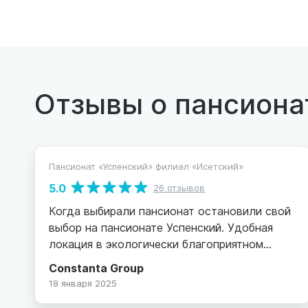
Отзывы о пансиона
Пансионат «Успенский» филиал «Исетский»
5.0
26 отзывов
Когда выбирали пансионат остановили свой
выбор на пансионате Успенский. Удобная
локация в экологически благоприятном
месте (бывшая база отдыха Энергетик).
Constanta Group
Хороший кирпичный корпус, охраняемая,
18 января 2025
благоустроенная территория, парковка.