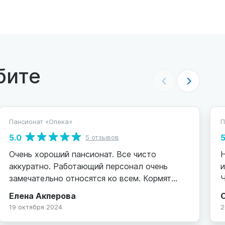
бите
Пансионат «Опека»
П
5.0
5
5 отзывов
Очень хороший пансионат. Все чисто
аккуратно. Работающий персонал очень
и
замечательно относятся ко всем. Кормят
Ч
очень хорошо и вкусно. Спасибо большое
Елена Акперова
девочкам которые работают там. Хорошо
р
19 октября 2024
2
когда есть такие люди которые помогают
П