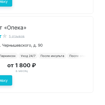
явку
т «Опека»
5 отзывов
л. Чернышевского, д. 90
Паркинсон
Уход 24/7
После инсульта
После операций
от 1 800 ₽
в месяц
явку