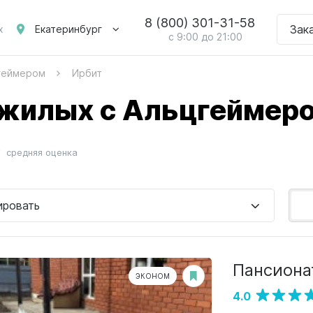
8 (800) 301-31-58
Зак
Екатеринбург
х
с 9:00 до 21:00
цгеймером
Ирбит
жилых с Альцгеймеро
средняя оценка
ировать
Пансиона
ЭКОНОМ
4.0