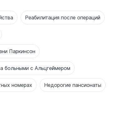
йства
Реабилитация после операций
зни Паркинсон
за больными с Альцгеймером
тных номерах
Недорогие пансионаты