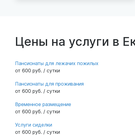
Внутри просторно, комфортные
двухместные номера со своим санузлом.
Уютная гостиная с диванами и телевизором.
Персонал добрый и услужливый, уход
осуществляется на должном уровне. От нас
Цены на услуги в Е
искренние слова благодарности.
Пансионаты для лежачих пожилых
от 600 руб. / сутки
Пансионаты для проживания
от 600 руб. / сутки
Временное размещение
от 600 руб. / сутки
Услуги сиделки
от 600 руб. / сутки