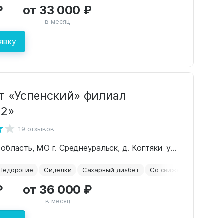
₽
от 33 000 ₽
в месяц
явку
т «Успенский» филиал
 2»
19 отзывов
Свердловская область, МО г. Среднеуральск, д. Коптяки, ул. Проезжая, 9
Недорогие
Сиделки
Сахарный диабет
Со сниженным зрен
₽
от 36 000 ₽
в месяц