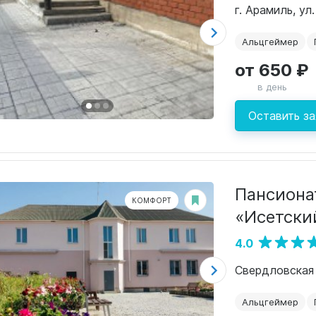
г. Арамиль, ул
Альцгеймер
от 650 ₽
в день
Оставить за
Пансиона
КОМФОРТ
«Исетски
4.0
Альцгеймер