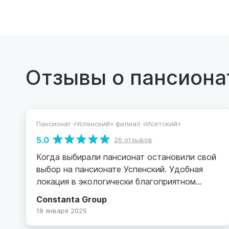
Отзывы о пансиона
Пансионат «Успенский» филиал «Исетский»
5.0
26 отзывов
Когда выбирали пансионат остановили свой
выбор на пансионате Успенский. Удобная
локация в экологически благоприятном
месте (бывшая база отдыха Энергетик).
Constanta Group
Хороший кирпичный корпус, охраняемая,
18 января 2025
благоустроенная территория, парковка.