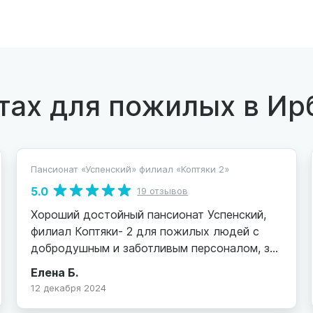
тах для пожилых в Ир
Пансионат «Успенский» филиал «Коптяки 2»
5.0
19 отзывов
Хороший достойный пансионат Успенский,
филиал Коптяки- 2 для пожилых людей с
добродушным и заботливым персоналом, за
что им огромное спасибо! При подборе
Елена Б.
пансионата для одинокой тёти осмотрела
12 декабря 2024
несколько и остановила выбор на этом.