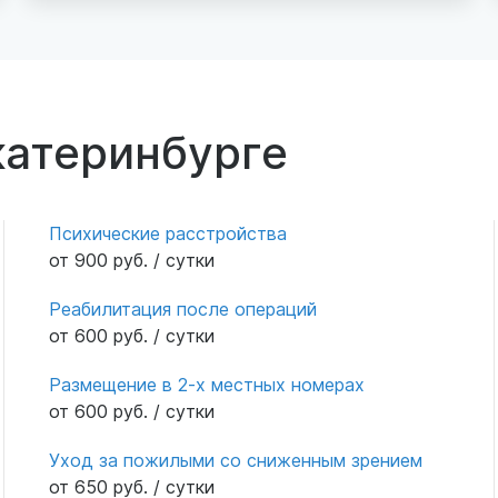
Пансионат находится в прекрасном
экологически чистом месте - в сосновом
бору. Постояльцев выводят на прогулки,
проводят различные мероприятия, концерты
по праздникам, проводят медицинские
катеринбурге
осмотры, дают вовремя лекарства. Если
нужно, терапевт всегда подкорректирует
лечение. Одно- Двух- трех- местные
светлые уютные комнаты, во всех удобства,
Психические расстройства
чистота, чистая постель и диетические
от 900 руб. / сутки
питание. Все очень прилично, я и тётя
довольны, рекомендую!
Реабилитация после операций
от 600 руб. / сутки
Размещение в 2-х местных номерах
от 600 руб. / сутки
Уход за пожилыми со сниженным зрением
от 650 руб. / сутки