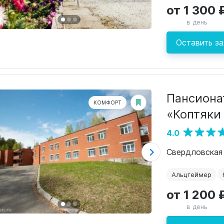
от 1 300 
в день
Оставить за
Пансиона
КОМФОРТ
«Коптяки
4.0
Альцгеймер
от 1 200 
в день