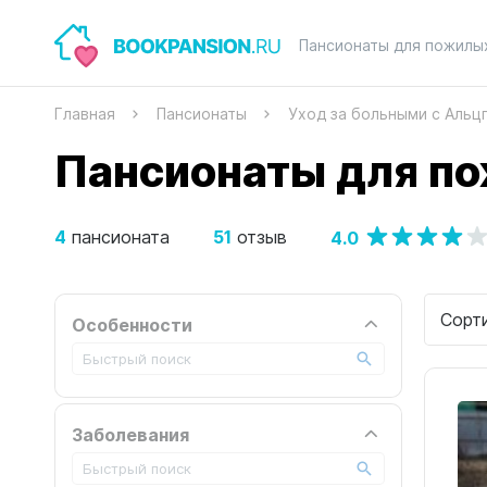
Пансионаты для пожилы
Главная
Пансионаты
Уход за больными с Аль
Пансионаты для по
4
51
4.0
пансионата
отзыв
Сорт
Особенности
Заболевания