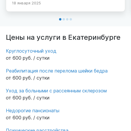
18 января 2025
Внутри просторно, комфортные двухместные
номера со своим санузлом. Уютная гостиная
с диванами и телевизором. Персонал добрый
и услужливый, уход осуществляется на
должном уровне. От нас искренние слова
Цены на услуги в Екатеринбурге
благодарности.
Круглосуточный уход
от 600 руб. / сутки
Реабилитация после перелома шейки бедра
от 600 руб. / сутки
Уход за больными с рассеянным склерозом
от 600 руб. / сутки
Недорогие пансионаты
от 600 руб. / сутки
Психические расстройства