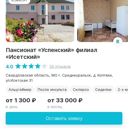
КОМФОРТ
Пансионат «Успенский» филиал
«Исетский»
4.0
26 отзывов
Свердловская область, МО г. Среднеуральск, д. Коптяки,
ул.Исетская 31
Альцгеймер
После инсульта
Склероз
Сиделки
2-х 
от 1 300 ₽
от 33 000 ₽
в день
в месяц
Оставить заявку