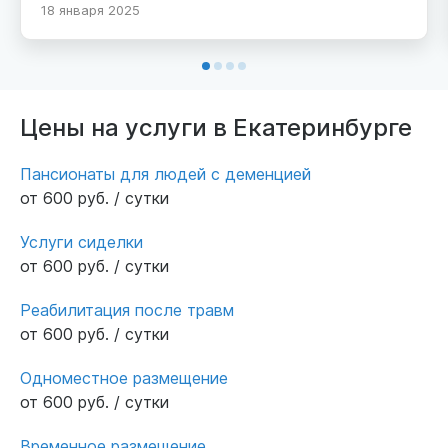
18 января 2025
Внутри просторно, комфортные двухместные
номера со своим санузлом. Уютная гостиная
с диванами и телевизором. Персонал добрый
и услужливый, уход осуществляется на
должном уровне. От нас искренние слова
Цены на услуги в Екатеринбурге
благодарности.
Пансионаты для людей с деменцией
от 600 руб. / сутки
Услуги сиделки
от 600 руб. / сутки
Реабилитация после травм
от 600 руб. / сутки
Одноместное размещение
от 600 руб. / сутки
Временное размещение