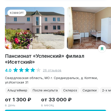
КОМФОРТ
Пансионат «Успенский» филиал
«Исетский»
4.0
26 отзывов
Свердловская область, МО г. Среднеуральск, д. Коптяки,
ул.Исетская 31
Альцгеймер
После инсульта
Склероз
Сиделки
2-х 
от 1 300 ₽
от 33 000 ₽
в день
в месяц