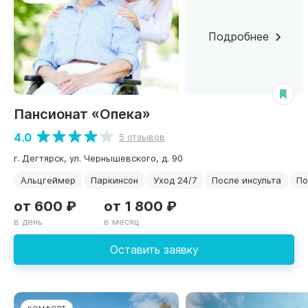
Подробнее
Пансионат «Опека»
4.0
5 отзывов
г. Дегтярск, ул. Чернышевского, д. 90
Альцгеймер
Паркинсон
Уход 24/7
После инсульта
По
от 600 ₽
от 1 800 ₽
в день
в месяц
Оставить заявку