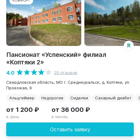
КОМФОРТ
Пансионат «Успенский» филиал
«Коптяки 2»
4.0
20 отзывов
Свердловская область, МО г. Среднеуральск, д. Коптяки, ул.
Проезжая, 9
Альцгеймер
Недорогие
Сиделки
Сахарный диабет
от 1 200 ₽
от 36 000 ₽
в день
в месяц
Оставить заявку