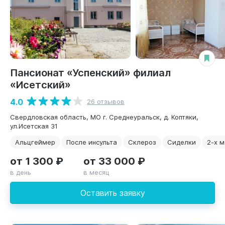
Пансионат «Успенский» филиал
«Исетский»
4.0
26 отзывов
Свердловская область, МО г. Среднеуральск, д. Коптяки,
ул.Исетская 31
Альцгеймер
После инсульта
Склероз
Сиделки
2-х 
от 1 300 ₽
от 33 000 ₽
в день
в месяц
Оставить заявку