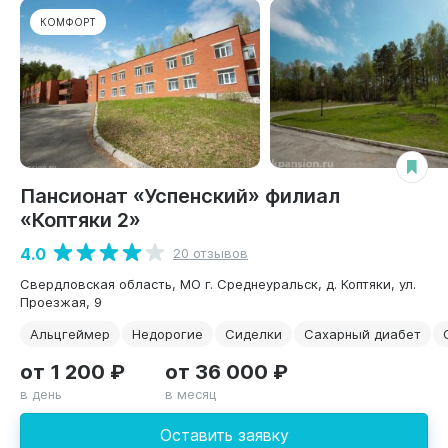
КОМФОРТ
Пансионат «Успенский» филиал
«Коптяки 2»
4.0
20 отзывов
Свердловская область, МО г. Среднеуральск, д. Коптяки, ул.
Проезжая, 9
Альцгеймер
Недорогие
Сиделки
Сахарный диабет
от 1 200 ₽
от 36 000 ₽
в день
в месяц
Оставить заявку