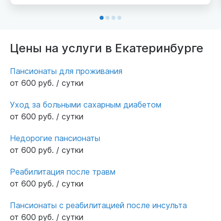
номера со своим санузлом. Уютная гостиная
с диванами и телевизором. Персонал добрый
и услужливый, уход осуществляется на
должном уровне. От нас искренние слова
Цены на услуги в Екатеринбурге
благодарности.
Пансионаты для проживания
от 600 руб. / сутки
Уход за больными сахарным диабетом
от 600 руб. / сутки
Недорогие пансионаты
от 600 руб. / сутки
Реабилитация после травм
от 600 руб. / сутки
Пансионаты с реабилитацией после инсульта
от 600 руб. / сутки