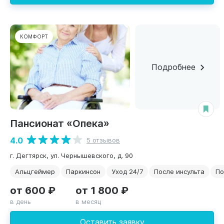
КОМФОРТ
Подробнее
Пансионат «Опека»
4.0
5 отзывов
г. Дегтярск, ул. Чернышевского, д. 90
Альцгеймер
Паркинсон
Уход 24/7
После инсульта
По
от 600 ₽
от 1 800 ₽
в день
в месяц
Оставить заявку